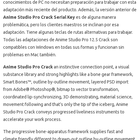
conocimientos de PC no necesitan preparación para trabajar con esta
adaptación más reciente del producto.
Además, la versión anterior de
Anime Studio Pro Crack Serial Key
es de alguna manera
problemática, pero los clientes maestros se inclinan por esa
adaptación.
Tiene algunas teclas de rutas alternativas para trabajar.
Todas las adaptaciones de Anime Studio Pro 12.5 Crack son
compatibles con Windows en todas sus formas y funcionan sin
problemas en Mac también.
Anime Studio Pro Crack
an instinctive connection point, a visual
substance library and strong highlights like a bone gear framework,
Smart Bones™, outline by-outline movement, layered PSD import
from Adobe® Photoshop®, bitmap to vector transformation,
coordinated lip-synchronizing, 3D demonstrating, material science,
movement following and that’s only the tip of the iceberg, Anime
Studio Pro Crack conveys progressed liveliness instruments to
accelerate your work process.
The progressive bone-apparatus framework supplies fast and
climate friendly different to drawn-out outline by-outline movement.