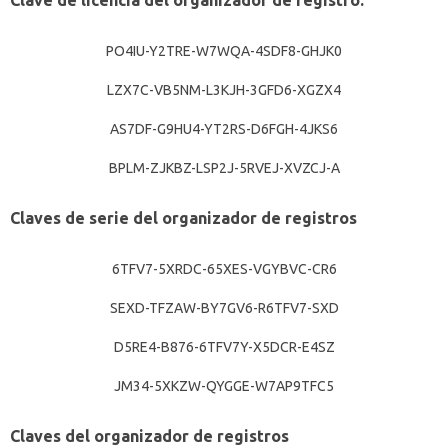
Clave de licencia del organizador de registro:
PO4IU-Y2TRE-W7WQA-4SDF8-GHJK0
LZX7C-VB5NM-L3KJH-3GFD6-XGZX4
AS7DF-G9HU4-YT2RS-D6FGH-4JKS6
BPLM-ZJKBZ-LSP2J-5RVEJ-XVZCJ-A
Claves de serie del organizador de registros
6TFV7-5XRDC-65XES-VGYBVC-CR6
SEXD-TFZAW-BY7GV6-R6TFV7-SXD
D5RE4-B876-6TFV7Y-X5DCR-E4SZ
JM34-5XKZW-QYGGE-W7AP9TFC5
Claves del organizador de registros