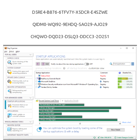
D5RE4-B876-6TFV7Y-X5DCR-E4SZWE
QIDM0-WQI92-9EHDQ-SAO29-AJO29
CHQWO-DQD23-DSLQ3-DDCC3-2O2S1