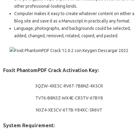
other professional-looking kinds.
Computer makes it easy to create whatever content on either a
Blog site and save it as a Manuscript in practically any format.
Language, photographs, and backgrounds could be selected,
added, changed, removed, rotated, copied, and pasted.
Foxit PhantomPDF Crack Activation Key:
3QZW-4XE5C-RV6T-7B8NZ-4X5CR
TV76-B8N3Z-WX4E-CR5TV-67BY8
N3Z4-XE5CV-6T7B-Y84XC-5R6VT
System Requirement: