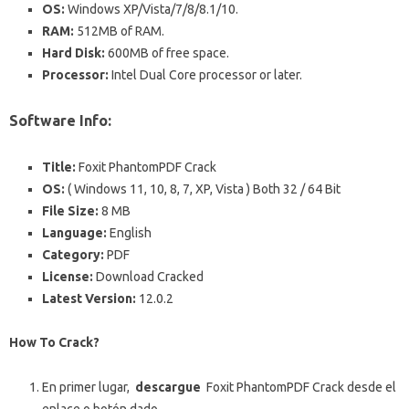
OS:
Windows XP/Vista/7/8/8.1/10.
RAM:
512MB of RAM.
Hard Disk:
600MB of free space.
Processor:
Intel Dual Core processor or later.
Software Info:
Title:
Foxit PhantomPDF Crack
OS:
( Windows 11, 10, 8, 7, XP, Vista ) Both 32 / 64 Bit
File Size:
8 MB
Language:
English
Category:
PDF
License:
Download Cracked
Latest Version:
12.0.2
How To Crack?
En primer lugar,
descargue
Foxit PhantomPDF Crack desde el