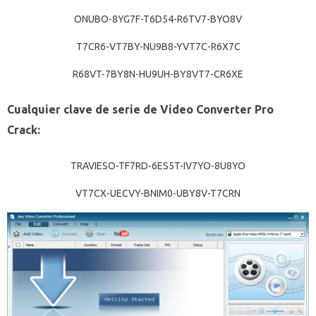
ONUBO-8YG7F-T6D54-R6TV7-BYO8V
T7CR6-VT7BY-NU9B8-YVT7C-R6X7C
R68VT-7BY8N-HU9UH-BY8VT7-CR6XE
Cualquier clave de serie de Video Converter Pro
Crack:
TRAVIESO-TF7RD-6ES5T-IV7YO-8U8YO
VT7CX-UECVY-BNIM0-UBY8V-T7CRN