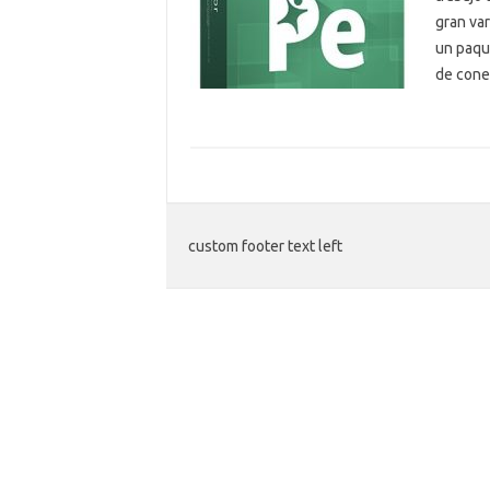
gran va
un paque
de con
custom footer text left