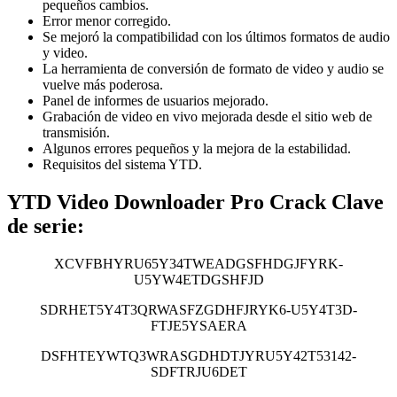
pequeños cambios.
Error menor corregido.
Se mejoró la compatibilidad con los últimos formatos de audio
y video.
La herramienta de conversión de formato de video y audio se
vuelve más poderosa.
Panel de informes de usuarios mejorado.
Grabación de video en vivo mejorada desde el sitio web de
transmisión.
Algunos errores pequeños y la mejora de la estabilidad.
Requisitos del sistema YTD.
YTD Video Downloader Pro Crack Clave
de serie:
XCVFBHYRU65Y34TWEADGSFHDGJFYRK-
U5YW4ETDGSHFJD
SDRHET5Y4T3QRWASFZGDHFJRYK6-U5Y4T3D-
FTJE5YSAERA
DSFHTEYWTQ3WRASGDHDTJYRU5Y42T53142-
SDFTRJU6DET