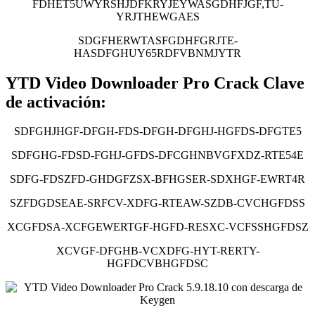
FDHET5UWYRSHJDFKRYJEYWASGDHFJGF,TU-
YRJTHEWGAES
SDGFHERWTASFGDHFGRJTE-
HASDFGHUY65RDFVBNMJYTR
YTD Video Downloader Pro Crack Clave
de activación:
SDFGHJHGF-DFGH-FDS-DFGH-DFGHJ-HGFDS-DFGTE5
SDFGHG-FDSD-FGHJ-GFDS-DFCGHNBVGFXDZ-RTE54E
SDFG-FDSZFD-GHDGFZSX-BFHGSER-SDXHGF-EWRT4R
SZFDGDSEAE-SRFCV-XDFG-RTEAW-SZDB-CVCHGFDSS
XCGFDSA-XCFGEWERTGF-HGFD-RESXC-VCFSSHGFDSZ
XCVGF-DFGHB-VCXDFG-HYT-RERTY-
HGFDCVBHGFDSC