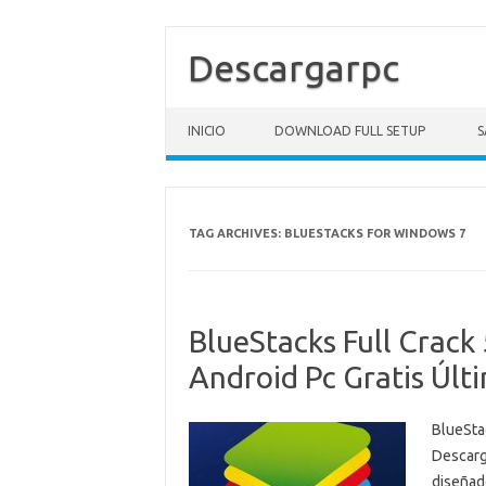
Descargarpc
Skip to content
INICIO
DOWNLOAD FULL SETUP
S
TAG ARCHIVES:
BLUESTACKS FOR WINDOWS 7
BlueStacks Full Crac
Android Pc Gratis Últ
BlueSta
Descarg
diseñado