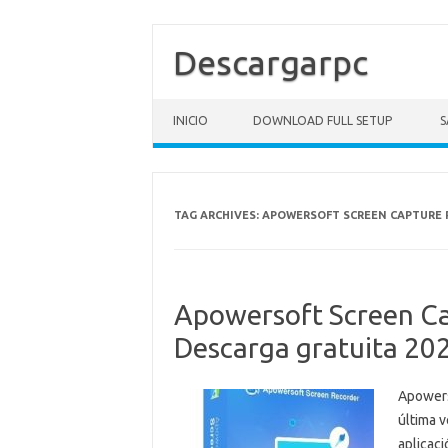
Descargarpc
Skip to content
INICIO
DOWNLOAD FULL SETUP
S
TAG ARCHIVES:
APOWERSOFT SCREEN CAPTURE P
Apowersoft Screen Cap
Descarga gratuita 20
Apowers
última 
aplicac