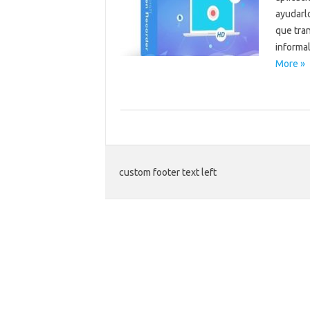
ayudarlo
que tra
informal
More »
custom footer text left