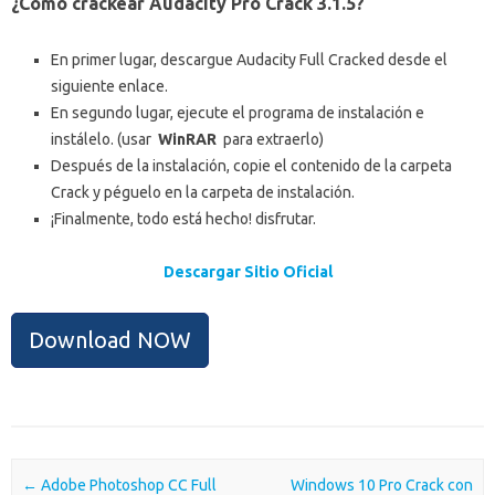
¿Cómo crackear Audacity Pro Crack 3.1.5?
En primer lugar, descargue Audacity Full Cracked desde el
siguiente enlace.
En segundo lugar, ejecute el programa de instalación e
instálelo.
(usar
WinRAR
para extraerlo)
Después de la instalación, copie el contenido de la carpeta
Crack y péguelo en la carpeta de instalación.
¡Finalmente, todo está hecho!
disfrutar.
Descargar Sitio Oficial
Download NOW
Post navigation
←
Adobe Photoshop CC Full
Windows 10 Pro Crack con