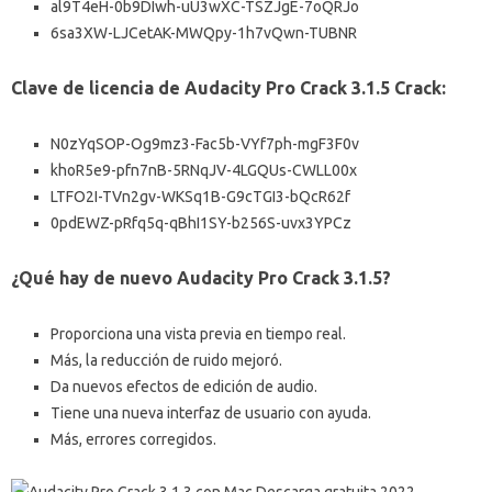
al9T4eH-0b9DIwh-uU3wXC-TSZJgE-7oQRJo
6sa3XW-LJCetAK-MWQpy-1h7vQwn-TUBNR
Clave de licencia de Audacity Pro Crack 3.1.5 Crack:
N0zYqSOP-Og9mz3-Fac5b-VYf7ph-mgF3F0v
khoR5e9-pfn7nB-5RNqJV-4LGQUs-CWLL00x
LTFO2I-TVn2gv-WKSq1B-G9cTGI3-bQcR62f
0pdEWZ-pRfq5q-qBhI1SY-b256S-uvx3YPCz
¿Qué hay de nuevo Audacity Pro Crack 3.1.5?
Proporciona una vista previa en tiempo real.
Más, la reducción de ruido mejoró.
Da nuevos efectos de edición de audio.
Tiene una nueva interfaz de usuario con ayuda.
Más, errores corregidos.