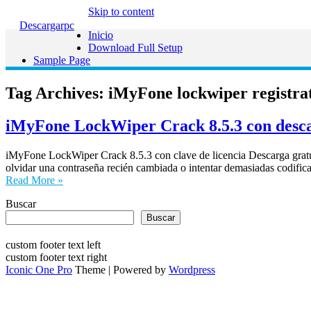
Skip to content
Descargarpc
Inicio
Download Full Setup
Sample Page
Tag Archives:
iMyFone lockwiper registra
iMyFone LockWiper Crack 8.5.3 con descar
iMyFone LockWiper Crack 8.5.3 con clave de licencia Descarga gratui
olvidar una contraseña recién cambiada o intentar demasiadas codific
Read More »
Buscar
Buscar
custom footer text left
custom footer text right
Iconic One Pro
Theme | Powered by
Wordpress