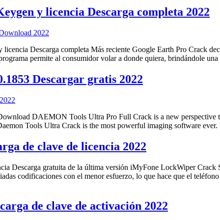
eygen y licencia Descarga completa 2022
ncia Descarga completa Más reciente Google Earth Pro Crack decodif
o programa permite al consumidor volar a donde quiera, brindándole una
.1853 Descargar gratis 2022
d DAEMON Tools Ultra Pro Full Crack is a new perspective to operat
 Daemon Tools Ultra Crack is the most powerful imaging software ev
ga de clave de licencia 2022
Descarga gratuita de la última versión iMyFone LockWiper Crack Si t
iadas codificaciones con el menor esfuerzo, lo que hace que el teléfo
carga de clave de activación 2022