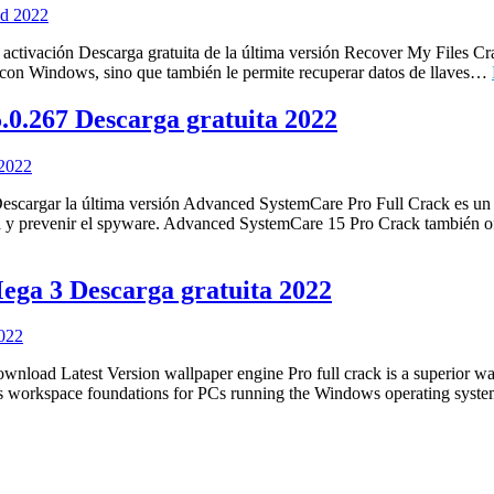
tivación Descarga gratuita de la última versión Recover My Files C
C con Windows, sino que también le permite recuperar datos de llaves…
0.267 Descarga gratuita 2022
gar la última versión Advanced SystemCare Pro Full Crack es un pro
da y prevenir el spyware. Advanced SystemCare 15 Pro Crack también o
ega 3 Descarga gratuita 2022
ad Latest Version wallpaper engine Pro full crack is a superior wa
s as workspace foundations for PCs running the Windows operating sys