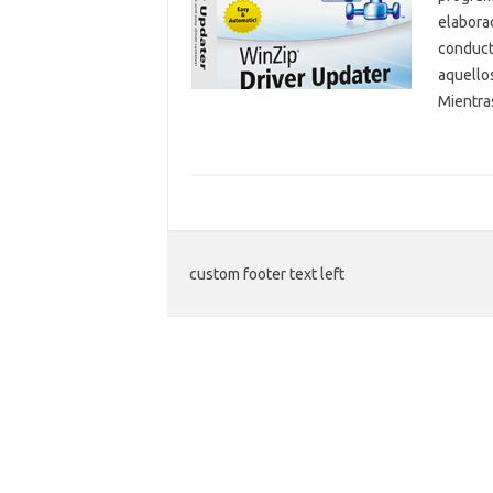
elaborad
conduct
aquello
Mientr
custom footer text left