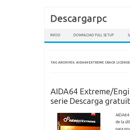
Descargarpc
Skip to content
INICIO
DOWNLOAD FULL SETUP
S
TAG ARCHIVES:
AIDA64 EXTREME CRACK LICENSE
AIDA64 Extreme/Engi
serie Descarga gratui
AIDA64 
de la úl
para pr