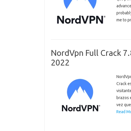
advance
probabl
me to p
NordVpn Full Crack 7.
2022
NordVpn
Crack es
visitant
brazos e
vez que
Read Mo