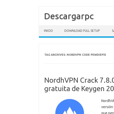
Descargarpc
Skip to content
INICIO
DOWNLOAD FULL SETUP
S
TAG ARCHIVES:
NORDVPN CODE PEWDIEPIE
NordhVPN Crack 7.8.0
gratuita de Keygen 2
NordhVP
versión
que per