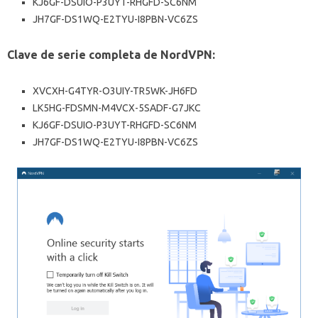
KJ6GF-DSUIO-P3UYT-RHGFD-SC6NM
JH7GF-DS1WQ-E2TYU-I8PBN-VC6ZS
Clave de serie completa de NordVPN:
XVCXH-G4TYR-O3UIY-TR5WK-JH6FD
LK5HG-FDSMN-M4VCX-5SADF-G7JKC
KJ6GF-DSUIO-P3UYT-RHGFD-SC6NM
JH7GF-DS1WQ-E2TYU-I8PBN-VC6ZS