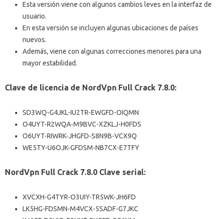
Esta versión viene con algunos cambios leves en la interfaz de
usuario.
En esta versión se incluyen algunas ubicaciones de países
nuevos.
Además, viene con algunas correcciones menores para una
mayor estabilidad.
Clave de licencia de NordVpn Full Crack 7.8.0:
SD3WQ-G4JKL-IU2TR-EWGFD-OIQMN
O4UYT-R2WQA-M9BVC-XZKLJ-H0FDS
O6UYT-RIWRK-JHGFD-S8N9B-VCX9Q
WE5TY-U6OJK-GFDSM-NB7CX-E7TFY
NordVpn Full Crack 7.8.0 Clave serial:
XVCXH-G4TYR-O3UIY-TR5WK-JH6FD
LK5HG-FDSMN-M4VCX-5SADF-G7JKC