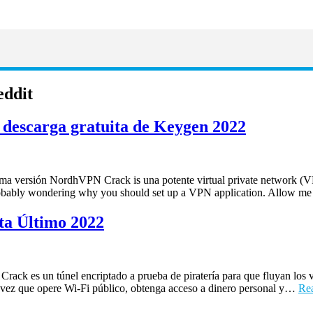
eddit
descarga gratuita de Keygen 2022
versión NordhVPN Crack is una potente virtual private network (VPN) 
probably wondering why you should set up a VPN application. Allow m
ta Último 2022
k es un túnel encriptado a prueba de piratería para que fluyan los vis
a vez que opere Wi-Fi público, obtenga acceso a dinero personal y…
Re