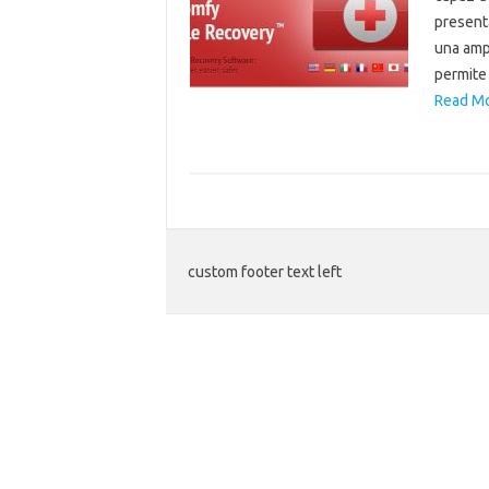
present
una ampl
permite
Read Mo
custom footer text left