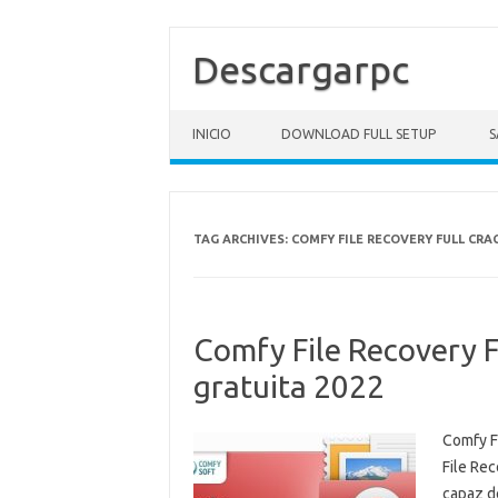
Descargarpc
Skip to content
INICIO
DOWNLOAD FULL SETUP
S
TAG ARCHIVES:
COMFY FILE RECOVERY FULL CR
Comfy File Recovery F
gratuita 2022
Comfy F
File Re
capaz de