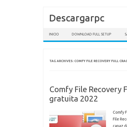
Descargarpc
Skip to content
INICIO
DOWNLOAD FULL SETUP
S
TAG ARCHIVES:
COMFY FILE RECOVERY FULL CRA
Comfy File Recovery F
gratuita 2022
Comfy F
File Re
capaz de