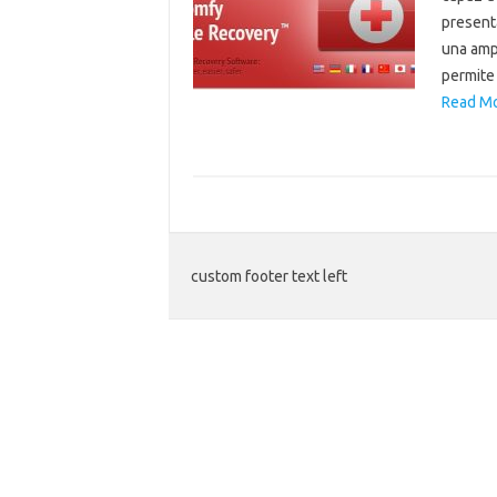
present
una ampl
permite
Read Mo
custom footer text left